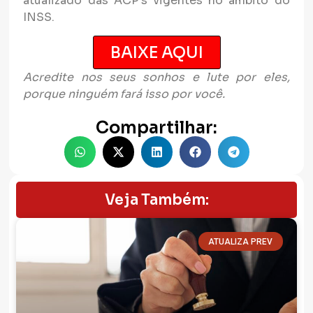
atualizado das ACP’s vigentes no âmbito do
INSS.
BAIXE AQUI
Acredite nos seus sonhos e lute por eles,
porque ninguém fará isso por você.
Compartilhar:
Veja Também:
ATUALIZA PREV