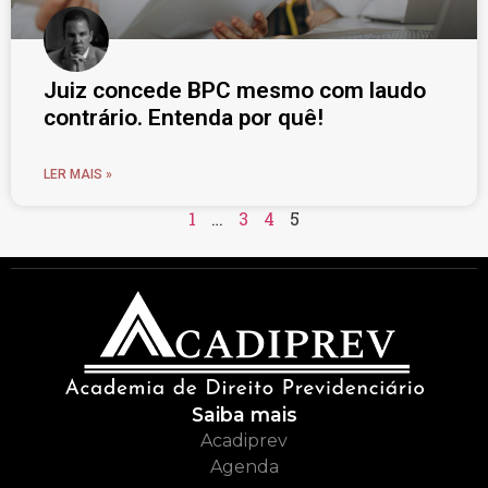
Juiz concede BPC mesmo com laudo
contrário. Entenda por quê!
LER MAIS »
1
…
3
4
5
Saiba mais
Acadiprev
Agenda