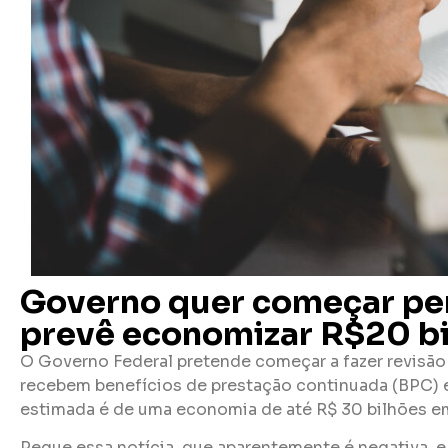
Governo quer começar pen
prevê economizar R$20 bi
O Governo Federal pretende começar a fazer revisão 
recebem benefícios de prestação continuada (BPC) e
estimada é de uma economia de até R$ 30 bilhões e
Pegue essa notícia, que aparentemente é negativa, e 