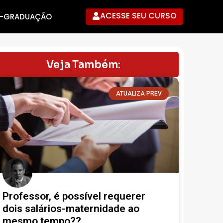
ACESSE SEU CURSO
-GRADUAÇÃO
Veja Também:
ATUALIZA PREV
Professor, é possível requerer
dois salários-maternidade ao
mesmo tempo??