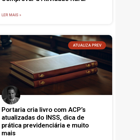
LER MAIS »
ATUALIZA PREV
Portaria cria livro com ACP’s
atualizadas do INSS, dica de
prática previdenciária e muito
mais